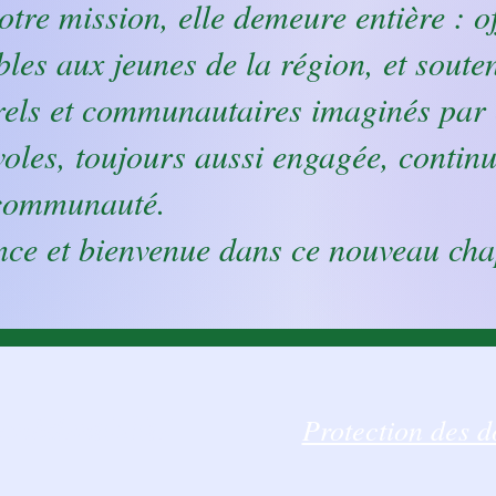
tre mission, elle demeure entière : off
ibles aux jeunes de la région, et sout
turels et communautaires imaginés par 
oles, toujours aussi engagée, continue
 communauté.
nce et bienvenue dans ce nouveau cha
Protection des d
onfidentialité