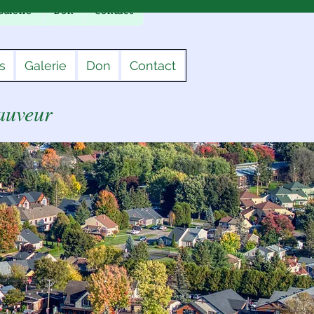
Galerie
Don
Contact
s
Galerie
Don
Contact
Sauveur